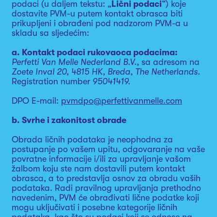
podaci (u daljem tekstu: „
Lični podaci
“) koje
dostavite PVM-u putem kontakt obrasca biti
prikupljeni i obrađeni pod nadzorom PVM-a u
skladu sa sljedećim:
a. Kontakt podaci rukovaoca podacima:
Perfetti Van Melle Nederland B.V.
, sa adresom na
Zoete Inval 20, 4815 HK, Breda, The Netherlands.
Registration number
95041419.
DPO E-mail:
pvmdpo@perfettivanmelle.com
b. Svrhe i zakonitost obrade
Obrada ličnih podataka je neophodna za
postupanje po vašem upitu, odgovaranje na vaše
povratne informacije i/ili za upravljanje vašom
žalbom koju ste nam dostavili putem kontakt
obrasca, a to predstavlja osnov za obradu vaših
podataka. Radi pravilnog upravljanja prethodno
navedenim, PVM će obrađivati lične podatke koji
mogu uključivati i posebne kategorije ličnih