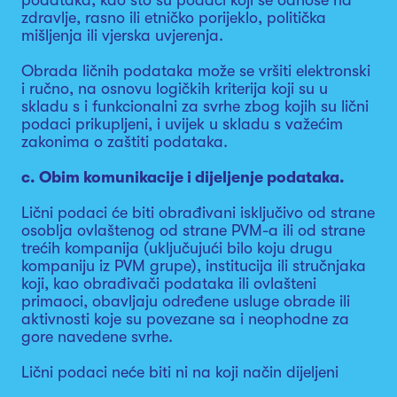
podataka, kao što su podaci koji se odnose na
zdravlje, rasno ili etničko porijeklo, politička
mišljenja ili vjerska uvjerenja.
Obrada ličnih podataka može se vršiti elektronski
i ručno, na osnovu logičkih kriterija koji su u
skladu s i funkcionalni za svrhe zbog kojih su lični
podaci prikupljeni, i uvijek u skladu s važećim
zakonima o zaštiti podataka.
c. Obim komunikacije i dijeljenje podataka.
Lični podaci će biti obrađivani isključivo od strane
osoblja ovlaštenog od strane PVM-a ili od strane
trećih kompanija (uključujući bilo koju drugu
kompaniju iz PVM grupe), institucija ili stručnjaka
koji, kao obrađivači podataka ili ovlašteni
primaoci, obavljaju određene usluge obrade ili
aktivnosti koje su povezane sa i neophodne za
gore navedene svrhe.
Lični podaci neće biti ni na koji način dijeljeni