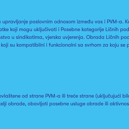
upravljanje poslovnim odnosom između vas i PVM-a. Kak
e koji mogu uključivati i Posebne kategorije Ličnih pod
članstvo u sindikatima, vjerska uvjerenja. Obrada Ličnih 
 koji su kompatibilni i funkcionalni sa svrhom za koju se p
laštene od strane PVM-a ili treće strane (uključujući b
vršitelji obrade, obavljati posebne usluge obrade ili aktiv