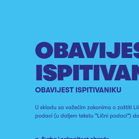
OBAVIJE
ISPITIVA
OBAVIJEST ISPITIVANIKU
U skladu sa važećim zakonima o zaštiti L
podaci (u daljem tekstu "Lični podaci") d
a. Svrha i zakonitost obrade