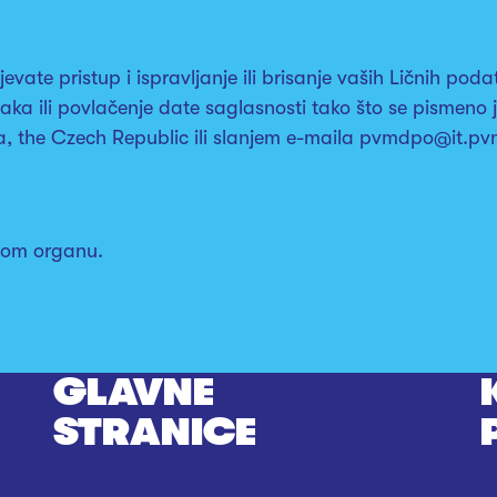
e pristup i ispravljanje ili brisanje vaših Ličnih podata
ka ili povlačenje date saglasnosti tako što se pismeno j
aha, the Czech Republic ili slanjem e-maila pvmdpo@it.
nom organu.
GLAVNE
STRANICE