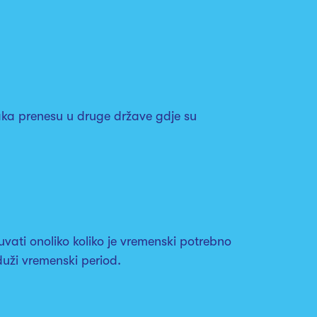
aka prenesu u druge države gdje su
vati onoliko koliko je vremenski potrebno
uži vremenski period.