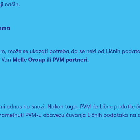
ji način.
jama
m, može se ukazati potreba da se neki od Ličnih podat
ti Van
Melle Group ili PVM partneri.
ovni odnos na snazi. Nakon toga, PVM će Lične podatke ču
e nametnuti PVM-u obavezu čuvanja Ličnih podataka na d